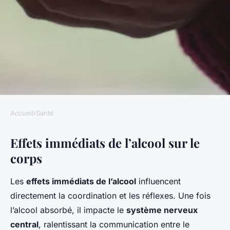
Accueil
›
Santé
SANTÉ
Effets immédiats de l’alcool sur le
Effets de l'alcool sur le corps et
corps
le cerveau
Les
effets immédiats de l’alcool
influencent
Léo
•
23 avril 2025
•
5 min de lecture
directement la coordination et les réflexes. Une fois
l’alcool absorbé, il impacte le
système nerveux
central
, ralentissant la communication entre le