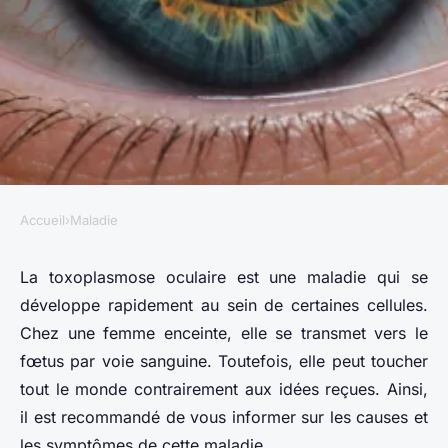
Accueil
›
Maladie
MALADIE
Toxoplasmose oculaire :
La toxoplasmose oculaire est une maladie qui se
développe rapidement au sein de certaines cellules.
causes, symptômes et
Chez une femme enceinte, elle se transmet vers le
traitements disponibles
fœtus par voie sanguine. Toutefois, elle peut toucher
tout le monde contrairement aux idées reçues. Ainsi,
Victor
•
13/09/2024 07:49
•
4 min de lecture
il est recommandé de vous informer sur les causes et
les symptômes de cette maladie.