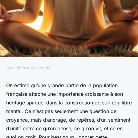
Accueil
›
Professionnels
PROFESSIONNELS
Comment la psychologie
On estime qu’une grande partie de la population
française attache une importance croissante à son
islamique aide au
héritage spirituel dans la construction de son équilibre
développement personnel
mental. Ce n’est pas seulement une question de
croyance, mais d’ancrage, de repères, d’un sentiment
Silvère
•
10/06/2026 12:57
•
11 min de lecture
d’unité entre ce qu’on pense, ce qu’on vit, et ce en
quoi on croit. Pour beaucoup, ignorer cette