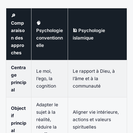
🔎
Comp
🧠
araiso
Psychologie
🕌 Psychologie
n des
conventionn
islamique
appro
elle
ches
Centra
Le moi,
Le rapport à Dieu, à
ge
l’ego, la
l’âme et à la
princip
cognition
communauté
al
Adapter le
Object
sujet à la
Aligner vie intérieure,
if
réalité,
actions et valeurs
princip
réduire la
spirituelles
al