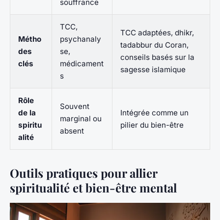
souffrance
TCC,
TCC adaptées, dhikr,
Métho
psychanaly
tadabbur du Coran,
des
se,
conseils basés sur la
clés
médicament
sagesse islamique
s
Rôle
Souvent
de la
Intégrée comme un
marginal ou
spiritu
pilier du bien-être
absent
alité
Outils pratiques pour allier
spiritualité et bien-être mental