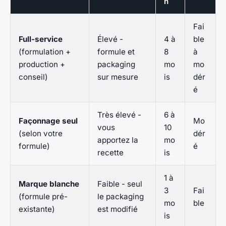
n
Fai
Full-service
Élevé -
4 à
ble
(formulation +
formule et
8
à
production +
packaging
mo
mo
conseil)
sur mesure
is
dér
é
Très élevé -
6 à
Façonnage seul
Mo
vous
10
(selon votre
dér
apportez la
mo
formule)
é
recette
is
1 à
Marque blanche
Faible - seul
3
Fai
(formule pré-
le packaging
mo
ble
existante)
est modifié
is