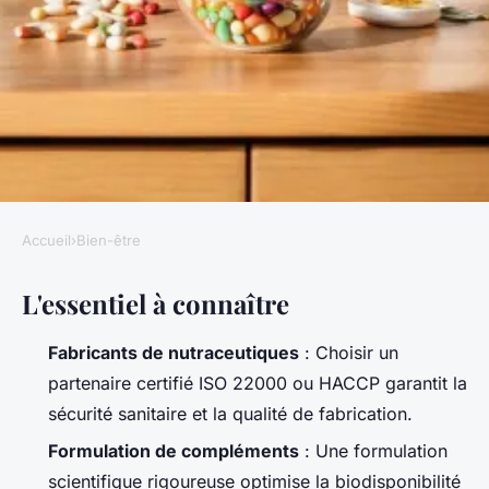
Accueil
›
Bien-être
BIEN-ÊTRE
L'essentiel à connaître
10 idées pratiques pour choisir
un fabricant de compléments
Fabricants de nutraceutiques
: Choisir un
alimentaires
partenaire certifié ISO 22000 ou HACCP garantit la
sécurité sanitaire et la qualité de fabrication.
Florinda
•
10/06/2026 19:22
•
10 min de lecture
Formulation de compléments
: Une formulation
scientifique rigoureuse optimise la biodisponibilité