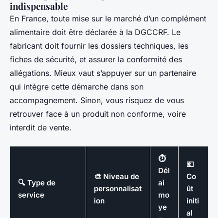
indispensable
En France, toute mise sur le marché d’un complément
alimentaire doit être déclarée à la DGCCRF. Le
fabricant doit fournir les dossiers techniques, les
fiches de sécurité, et assurer la conformité des
allégations. Mieux vaut s’appuyer sur un partenaire
qui intègre cette démarche dans son
accompagnement. Sinon, vous risquez de vous
retrouver face à un produit non conforme, voire
interdit de vente.
⏱️
💶
Dél
🎨 Niveau de
Co
🔍 Type de
ai
personnalisat
ût
service
mo
ion
initi
ye
al