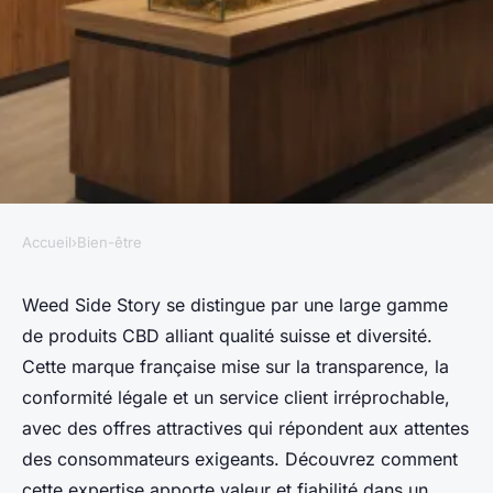
Accueil
›
Bien-être
BIEN-ÊTRE
Avis sur weed side story :
Weed Side Story se distingue par une large gamme
de produits CBD alliant qualité suisse et diversité.
qualité et diversité au rendez-
Cette marque française mise sur la transparence, la
vous
conformité légale et un service client irréprochable,
avec des offres attractives qui répondent aux attentes
Victor
•
16/09/2025 07:46
•
8 min de lecture
des consommateurs exigeants. Découvrez comment
cette expertise apporte valeur et fiabilité dans un