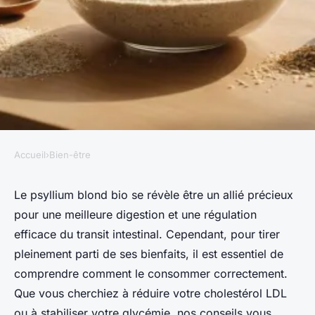
Accueil
›
Bien-être
BIEN-ÊTRE
Psyllium blond bio : conseils
Le psyllium blond bio se révèle être un allié précieux
pour une meilleure digestion et une régulation
pour une meilleure
efficace du transit intestinal. Cependant, pour tirer
consommation du produit
pleinement parti de ses bienfaits, il est essentiel de
comprendre comment le consommer correctement.
Victor
•
24/07/2024 20:09
•
5 min de lecture
Que vous cherchiez à réduire votre cholestérol LDL
ou à stabiliser votre glycémie, nos conseils vous