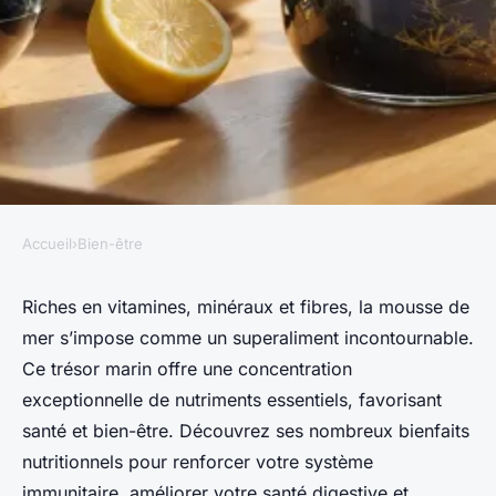
Accueil
›
Bien-être
BIEN-ÊTRE
Les bienfaits de la mousse de
Riches en vitamines, minéraux et fibres, la mousse de
mer s’impose comme un superaliment incontournable.
mer : un superaliment riche
Ce trésor marin offre une concentration
en nutriments
exceptionnelle de nutriments essentiels, favorisant
santé et bien-être. Découvrez ses nombreux bienfaits
Victor
•
14/09/2024 19:14
•
5 min de lecture
nutritionnels pour renforcer votre système
immunitaire, améliorer votre santé digestive et