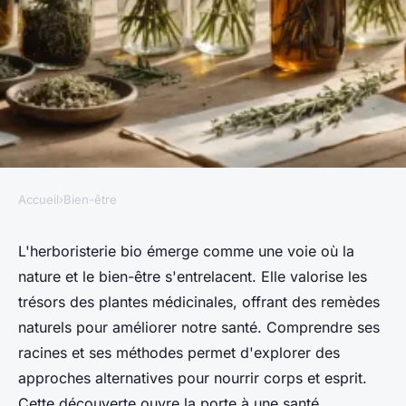
Accueil
›
Bien-être
BIEN-ÊTRE
Découvrez l'univers de
L'herboristerie bio émerge comme une voie où la
nature et le bien-être s'entrelacent. Elle valorise les
l'herboristerie bio pour votre
trésors des plantes médicinales, offrant des remèdes
bien-être
naturels pour améliorer notre santé. Comprendre ses
racines et ses méthodes permet d'explorer des
Victor
•
21/09/2024 11:35
•
6 min de lecture
approches alternatives pour nourrir corps et esprit.
Cette découverte ouvre la porte à une santé