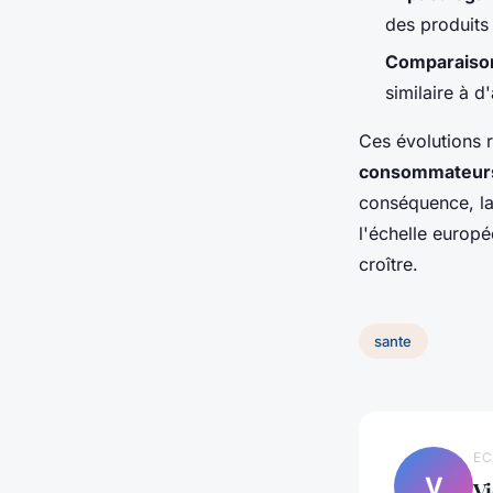
des produits
Comparaiso
similaire à 
Ces évolutions 
consommateur
conséquence, l
l'échelle europ
croître.
sante
EC
V
Vi