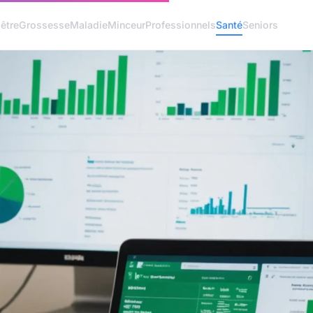
être
Grossesse
Maladie
Minceur
Professionnels
Santé
Seniors