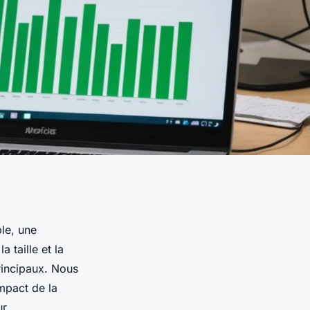
le, une
 taille et la
rincipaux. Nous
mpact de la
r.