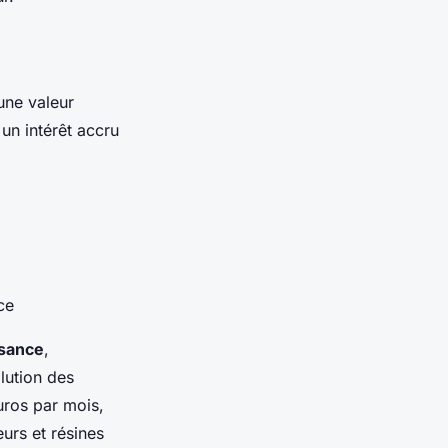
une valeur
un intérêt accru
ce
ssance
,
lution des
ros par mois,
urs et résines