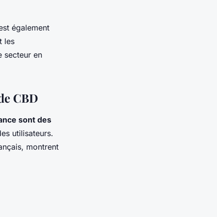
est également
 les
e secteur en
 de CBD
nce sont des
s utilisateurs.
ançais, montrent