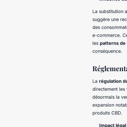
La substitution
suggère une rech
des consommateur
e-commerce. Ces
les
patterns d
conséquence.
Réglementa
La
régulation 
directement les
désormais la ve
expansion notab
produits CBD.
Impact légal