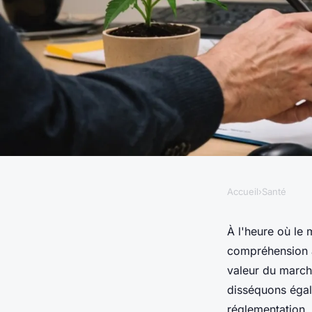
Accueil
›
Santé
SANTÉ
Analyse complète : s
À l'heure où le
compréhension af
chanvre en France
valeur du marché
disséquons égal
réglementation, 