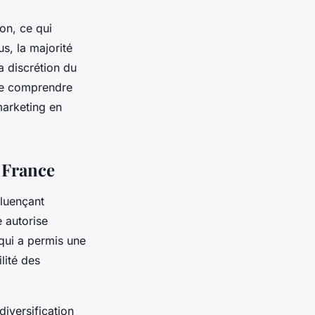
on, ce qui
s, la majorité
a discrétion du
de comprendre
marketing en
 France
fluençant
e autorise
qui a permis une
lité des
diversification