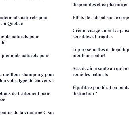
disponibles chez pharma36
traitements naturels pour
Effets de l'alcool sur le corp
e au Québec
Crème visage enfant : apai
ents naturels pour
sensibles et fragiles
nté
Top 10 semelles orthopédiq
ompléments naturels pour
meilleur confort
e
Accédez à la santé au québec
e meilleur shampoing pour
remèdes naturels
on votre type de cheveux ?
Équilibre pondéral ou poids
tions de traitement pour
distinction ?
cée
connus de la vitamine C sur