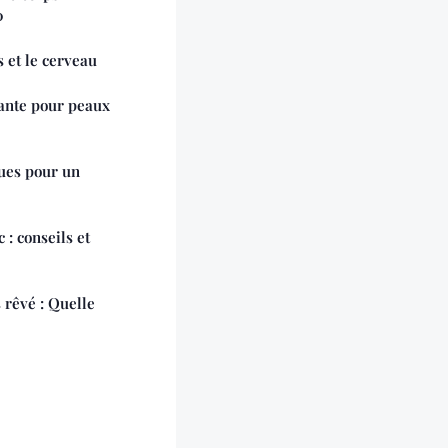
0
s et le cerveau
sante pour peaux
ues pour un
 : conseils et
 rêvé : Quelle