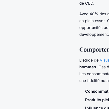
de CBD.
Avec 40% des ac
en plein essor.
opportunités po
développement.
Comportem
L'étude de
Visu
hommes
. Ces d
Les consommateu
une fidélité not
Consommat
Produits plé
Influence du