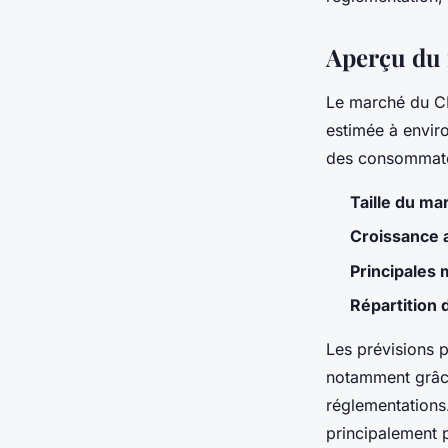
Victor
•
14/05/2024 12:07
•
4 min de lecture
Aperçu du
Le marché du C
estimée à enviro
des consommate
Taille du ma
Croissance 
Principales
Répartition 
Les prévisions
notamment grâce
réglementations
principalement p