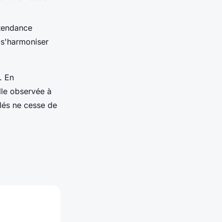
 tendance
 s'harmoniser
. En
lle observée à
lés ne cesse de