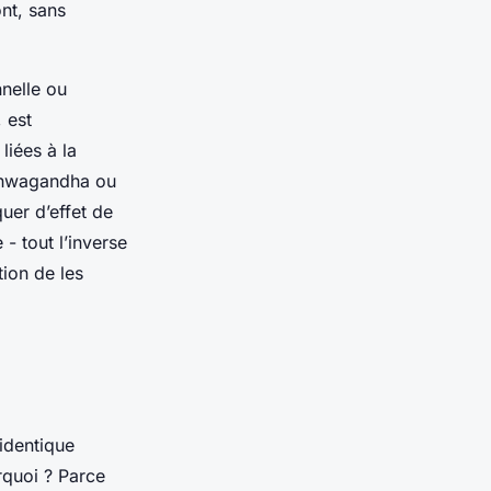
nt, sans
nnelle ou
 est
liées à la
ashwagandha ou
uer d’effet de
- tout l’inverse
tion de les
identique
rquoi ? Parce