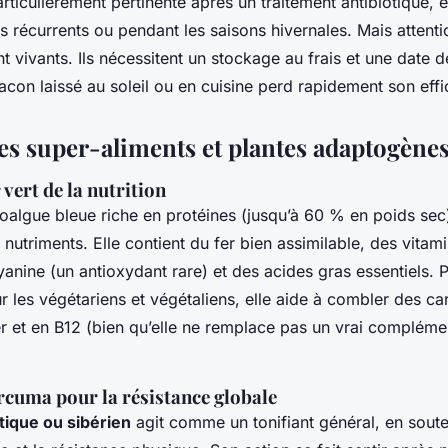
articulièrement pertinente après un traitement antibiotique, 
fs récurrents ou pendant les saisons hivernales. Mais attentio
t vivants. Ils nécessitent un stockage au frais et une date 
acon laissé au soleil ou en cuisine perd rapidement son effi
es super-aliments et plantes adaptogène
r vert de la nutrition
oalgue bleue riche en protéines (jusqu’à 60 % en poids sec),
nutriments. Elle contient du fer bien assimilable, des vita
anine (un antioxydant rare) et des acides gras essentiels. P
r les végétariens et végétaliens, elle aide à combler des c
er et en B12 (bien qu’elle ne remplace pas un vrai compléme
rcuma pour la résistance globale
tique ou sibérien
agit comme un tonifiant général, en soute