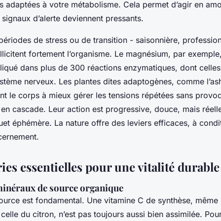
lus adaptées à votre métabolisme. Cela permet d’agir en amo
 signaux d’alerte deviennent pressants.
s périodes de stress ou de transition - saisonnière, professio
llicitent fortement l’organisme. Le magnésium, par exemple,
iqué dans plus de 300 réactions enzymatiques, dont celles 
ystème nerveux. Les plantes dites adaptogènes, comme l’
ent le corps à mieux gérer les tensions répétées sans provoq
en cascade. Leur action est progressive, douce, mais réelle 
et éphémère. La nature offre des leviers efficaces, à condi
scernement.
ies essentielles pour une vitalité durable
minéraux de source organique
source est fondamental. Une vitamine C de synthèse, même 
elle du citron, n’est pas toujours aussi bien assimilée. Pou