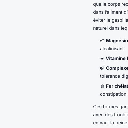
que le corps re
dans l’aliment d
éviter le gaspil
naturel dans leq
🌱
Magnésiu
alcalinisant
☀️
Vitamine 
🍃
Complexe
tolérance dig
🩸
Fer chéla
constipation
Ces formes gara
avec des trouble
en vaut la peine