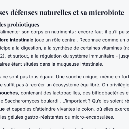
es défenses naturelles et sa microbiote
 des probiotiques
d’alimenter son corps en nutriments : encore faut-il qu’il puis
flore intestinale
joue un rôle central. Reconnue comme un o
rticipe à la digestion, à la synthèse de certaines vitamines 
2), et surtout, à la régulation du système immunitaire - jus
aires étant situées dans la muqueuse intestinale.
s ne sont pas tous égaux. Une souche unique, même en for
e suffit pas à recréer un écosystème équilibré. On privilégi
-souches
, contenant des lactobacilles, des bifidobactéries e
le
Saccharomyces boulardii
. L’important ? Qu’elles soient
ré
que
et capables d’atteindre vivantes le colon, où elles exercen
 les gélules gastro-résistantes ou micro-encapsulées.