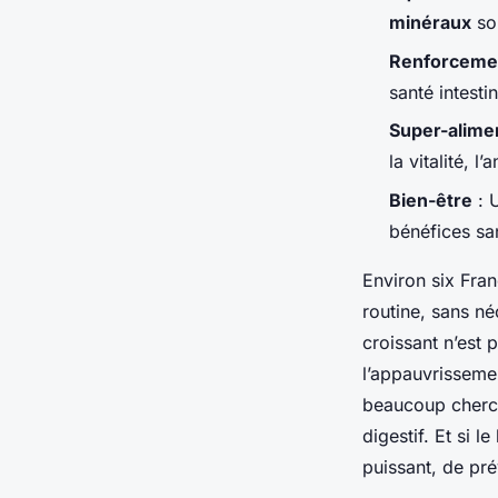
Luigi
•
10/06/2026 15:51
•
11 min de lecture
minéraux
son
Renforcemen
santé intesti
Super-alime
la vitalité, l
Bien-être
: U
bénéfices san
Environ six Fran
routine, sans n
croissant n’est p
l’appauvrissemen
beaucoup cherch
digestif. Et si 
puissant, de pré