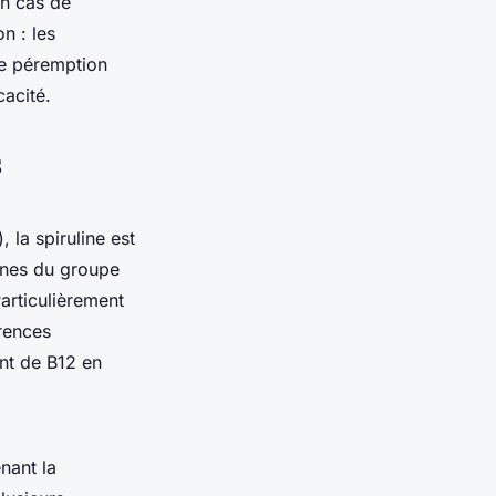
en cas de
n : les
de péremption
cacité.
s
 la spiruline est
mines du groupe
articulièrement
arences
nt de B12 en
nant la