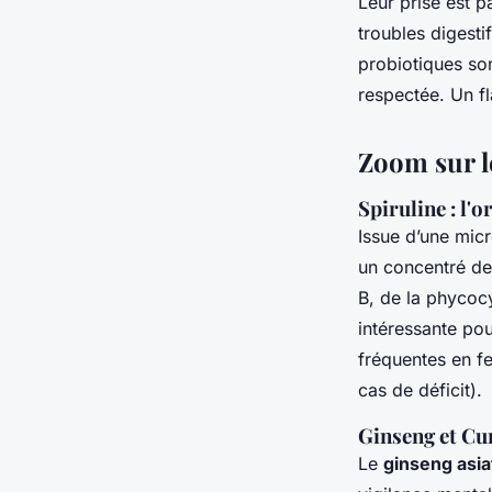
Leur prise est p
troubles digesti
probiotiques son
respectée. Un fl
Zoom sur l
Spiruline : l'o
Issue d’une micr
un concentré de 
B, de la phycocy
intéressante pou
fréquentes en f
cas de déficit).
Ginseng et Cu
Le
ginseng asia