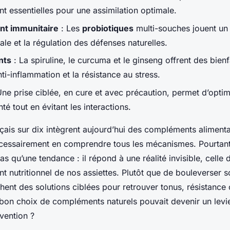
t essentielles pour une assimilation optimale.
t immunitaire
: Les
probiotiques
multi-souches jouent un 
nale et la régulation des défenses naturelles.
nts
: La spiruline, le curcuma et le ginseng offrent des bienf
’anti-inflammation et la résistance au stress.
ne prise ciblée, en cure et avec précaution, permet d’optim
té tout en évitant les interactions.
çais sur dix intègrent aujourd’hui des compléments alimenta
écessairement en comprendre tous les mécanismes. Pourtant
as qu’une tendance : il répond à une réalité invisible, celle 
t nutritionnel de nos assiettes. Plutôt que de bouleverser s
ent des solutions ciblées pour retrouver tonus, résistance 
le bon choix de compléments naturels pouvait devenir un levi
vention ?