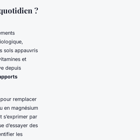
quotidien ?
éments
iologique,
es sols appauvris
vitamines et
ve depuis
 apports
s pour remplacer
 ou en magnésium
t s’exprimer par
que d’essayer des
tifier les