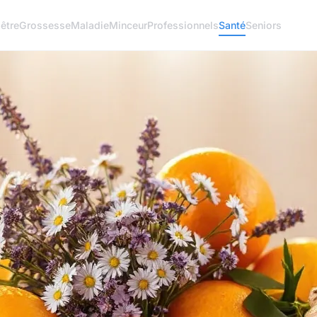
être
Grossesse
Maladie
Minceur
Professionnels
Santé
Seniors