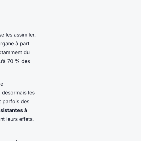
se les assimiler.
rgane à part
(notamment du
qu’à 70 % des
te
e désormais les
t parfois des
sistantes à
t leurs effets.