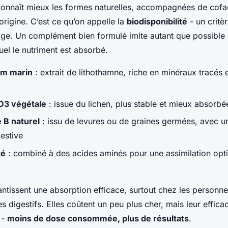
connaît mieux les formes naturelles, accompagnées de cofa
’origine. C’est ce qu’on appelle la
biodisponibilité
- un critè
lage. Un complément bien formulé imite autant que possible 
uel le nutriment est absorbé.
m marin
: extrait de lithothamne, riche en minéraux tracés 
D3 végétale
: issue du lichen, plus stable et mieux absorbé
 B naturel
: issu de levures ou de graines germées, avec u
estive
té
: combiné à des acides aminés pour une assimilation opt
ntissent une absorption efficace, surtout chez les personne
s digestifs. Elles coûtent un peu plus cher, mais leur effica
 -
moins de dose consommée, plus de résultats
.