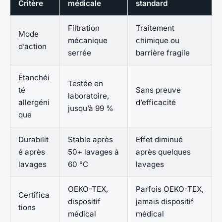
Critère
médicale
standard
Filtration
Traitement
Mode
mécanique
chimique ou
d’action
serrée
barrière fragile
Étanchéi
Testée en
té
Sans preuve
laboratoire,
allergéni
d’efficacité
jusqu’à 99 %
que
Durabilit
Stable après
Effet diminué
é après
50+ lavages à
après quelques
lavages
60 °C
lavages
OEKO-TEX,
Parfois OEKO-TEX,
Certifica
dispositif
jamais dispositif
tions
médical
médical