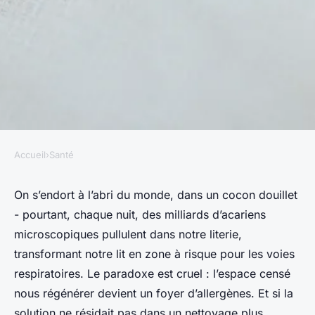
Accueil
›
Santé
SANTÉ
Comparatif des housses anti
On s’endort à l’abri du monde, dans un cocon douillet
- pourtant, chaque nuit, des milliards d’acariens
acarien pour une literie saine
microscopiques pullulent dans notre literie,
transformant notre lit en zone à risque pour les voies
Luigi
•
10/06/2026 08:40
•
10 min de lecture
respiratoires. Le paradoxe est cruel : l’espace censé
nous régénérer devient un foyer d’allergènes. Et si la
solution ne résidait pas dans un nettoyage plus