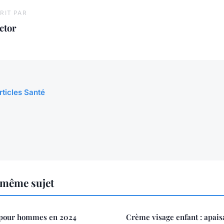
RIT PAR
ctor
rticles Santé
 même sujet
 pour hommes en 2024
Crème visage enfant : apai