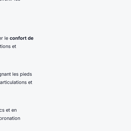
er le
confort de
tions et
gnant les pieds
articulations et
cs et en
 pronation