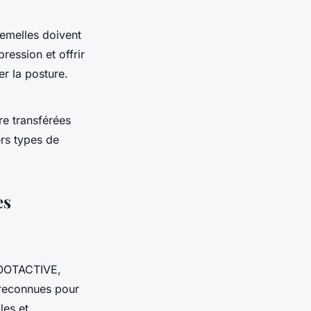
semelles doivent
ression et offrir
er la posture.
re transférées
ers types de
es
 FOOTACTIVE,
 reconnues pour
les et