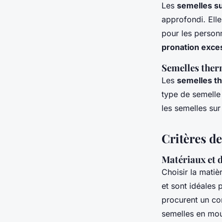
Les
semelles s
approfondi. Elle
pour les person
pronation exce
Semelles the
Les
semelles t
type de semelle 
les semelles su
Critères d
Matériaux et d
Choisir la matiè
et sont idéales 
procurent un con
semelles en mou