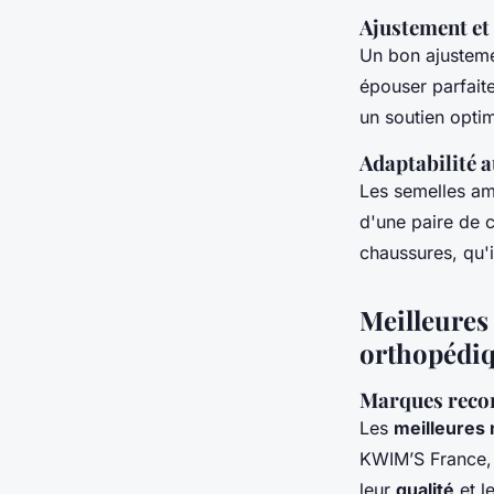
Ajustement et
Un bon ajustemen
épouser parfaite
un soutien optim
Adaptabilité a
Les semelles amo
d'une paire de 
chaussures, qu'i
Meilleures
orthopédi
Marques rec
Les
meilleures
KWIM’S France, 
leur
qualité
et l