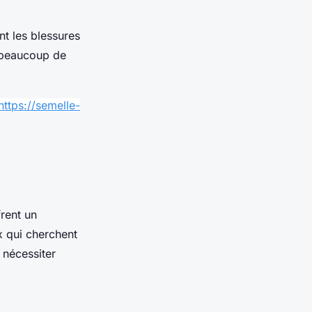
nt les blessures
t beaucoup de
https://semelle-
frent un
x qui cherchent
nécessiter