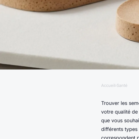
Accueil
›
Santé
SANTÉ
Choisir les meilleur
Trouver les sem
votre qualité de
orthopédiques pour 
que vous souhai
différents types
correspondent p