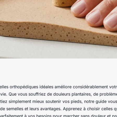
es semelles
elles orthopédiques idéales améliore considérablement votr
 vie. Que vous souffriez de douleurs plantaires, de problè
vos besoins
tiez simplement mieux soutenir vos pieds, notre guide vous 
 de semelles et leurs avantages. Apprenez à choisir celles q
arfaitement à vos besoins pour marcher sans douleur et pré