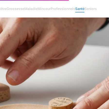
être
Grossesse
Maladie
Minceur
Professionnels
Santé
Seniors