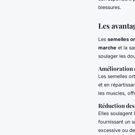
Victor
•
25/09/2024 20:19
•
5 min de lecture
blessures.
Les avanta
Les
semelles o
marche
et la sa
soulager les dou
Amélioration d
Les semelles or
et en répartissa
les muscles, off
Réduction des
Elles soulagent 
fournissant un s
excessive ou de 