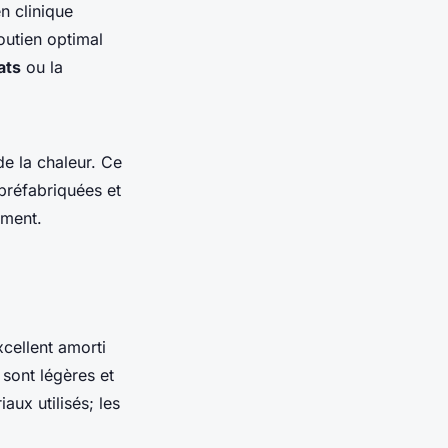
n clinique
outien optimal
ats
ou la
de la chaleur. Ce
 préfabriquées et
ement.
xcellent amorti
sont légères et
aux utilisés; les