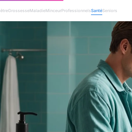
être
Grossesse
Maladie
Minceur
Professionnels
Santé
Seniors