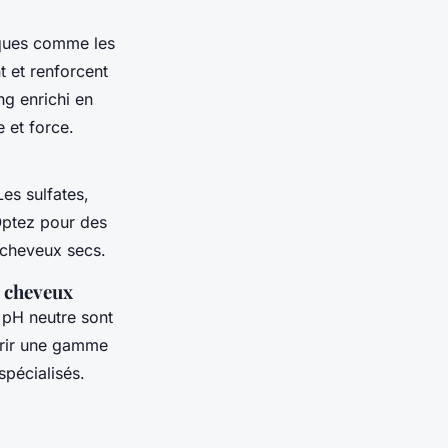
iques comme les
t et renforcent
ng enrichi en
 et force.
Les sulfates,
 Optez pour des
 cheveux secs.
e cheveux
 pH neutre sont
vrir une gamme
spécialisés.