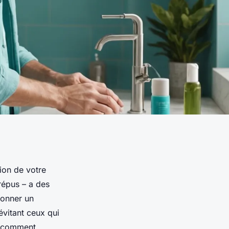
ion de votre
répus – a des
tionner un
évitant ceux qui
ez comment