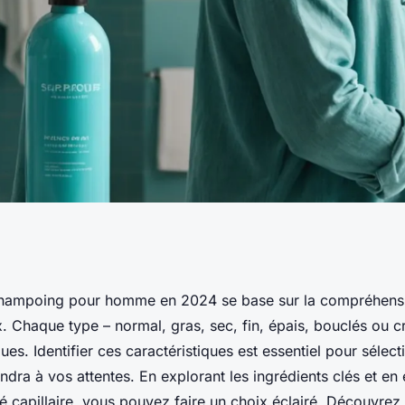
meilleur
 shampoing pour homme en 2024 se base sur la compréhens
. Chaque type – normal, gras, sec, fin, épais, bouclés ou c
mme en 2024 selon
ues. Identifier ces caractéristiques est essentiel pour sélec
ndra à vos attentes. En explorant les ingrédients clés et en 
té capillaire, vous pouvez faire un choix éclairé. Découvr